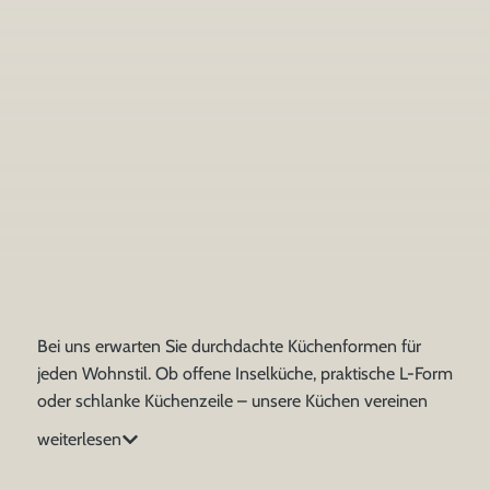
Bei uns erwarten Sie durchdachte Küchenformen für
jeden Wohnstil. Ob offene Inselküche, praktische L-Form
oder schlanke Küchenzeile – unsere Küchen vereinen
Design und Funktion auf ideale Weise. Finden Sie die
weiterlesen
Küchenlösung, die zu Ihnen passt, und verwirklichen Sie
Ihre persönliche Traumküche.