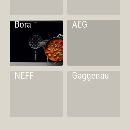
Bora
AEG
NEFF
Gaggenau