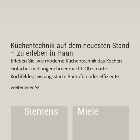
Küchentechnik auf dem neuesten Stand
– zu erleben in Haan
Erleben Sie, wie moderne Küchentechnik das Kochen
einfacher und angenehmer macht. Ob smarte
Kochfelder, leistungsstarke Backöfen oder effiziente
Geschirrspüler – bei uns finden Sie Geräte namhafter
weiterlesen
Hersteller. Wir legen Wert auf Qualität, durchdachtes
Design und praktische Funktionen, damit Ihre Küche im
Alltag überzeugt. Entdecken Sie unsere Techniklösungen
Siemens
Miele
für Ihre Küche.