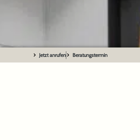
Küchenliebhaber, das auch von Solingen aus gut zu
erreichen ist und nur einen kurzen Weg von Wuppertal,
Velbert, Mettmann, Hilden und Erkrath entfernt ist.
Selbst aus den urbanen Zentren Düsseldorf, Ratingen
und Remscheid sind Sie schnell bei uns im Dassbach
Küchenstudio Haan.
Jetzt anrufen
Beratungstermin