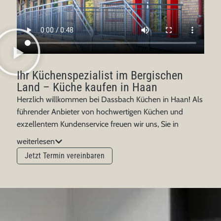
Ihr Küchenspezialist im Bergischen
Land – Küche kaufen in Haan
Herzlich willkommen bei Dassbach Küchen in Haan! Als
führender Anbieter von hochwertigen Küchen und
exzellentem Kundenservice freuen wir uns, Sie in
unserer Filiale in Haan begrüßen zu dürfen. Seit 1953
weiterlesen
steht der Name Dassbach für Qualität und Innovation,
Jetzt Termin vereinbaren
und wir sind stolz darauf, Ihnen unsere beeindruckende
Auswahl an modernen Küchen präsentieren zu können.
Unsere inspirierende Küchenausstellung mit ca. 29
Küchen auf über 1.000 m² finden Sie direkt an der A46
Ausfahrt Haan-Ost. Ein verlockendes Paradies für alle