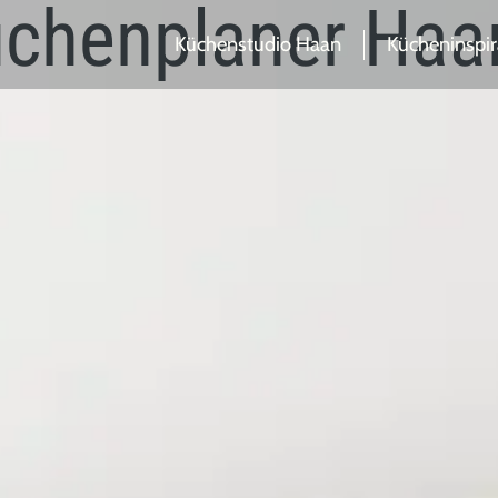
Küchenplaner Haa
Küchenstudio Haan
Kücheninspir