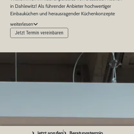
in Dahlewitz! Als führender Anbieter hochwertiger
Einbauküchen und herausragender Küchenkonzepte
freuen wir uns, Sie in unserer einzigartigen
weiterlesen
Küchenausstellung nahe Berlin begrüßen zu dürfen. In
Jetzt Termin vereinbaren
Dahlewitz, nur wenige Kilometer südlich der Hauptstadt,
erwartet Sie eine beeindruckende Auswahl an
erstklassigen Küchenlösungen für jeden Geschmack und
jedes Budget. Unser Küchenstudio liegt verkehrsgünstig
in Blankenfelde-Mahlow OT Dahlewitz, direkt
angrenzend an Rangsdorf und in kurzer Reichweite zu
Königs-Wusterhausen, Stahnsdorf und Teltow. Auch für
Kunden aus Jüterborg, Zossen und Luckenwalde lohnt
sich der Weg in unser Dassbach Küchenstudio
Dahlewitz.
Jetzt anrufen
Beratungstermin