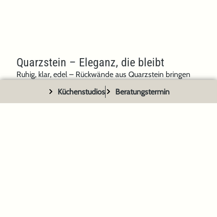
Quarzstein – Eleganz, die bleibt
Ruhig, klar, edel – Rückwände aus Quarzstein bringen
eine unvergleichliche Ruhe in Ihre Küche. Das
Küchenstudios
Beratungstermin
homogene Material mit seiner seidigen Oberfläche wirkt
wie aus einem Guss, besonders wenn es mit einer
weiterlesen
passenden Arbeitsplatte kombiniert wird. Farblich
abgestimmt oder kontrastreich eingesetzt, verleiht
Quarzstein dem Raum moderne Klarheit. Seine
geschlossene Oberfläche ist pflegeleicht, unempfindlich
gegenüber Flecken und gleichzeitig absolut stilvoll.
Naturstein