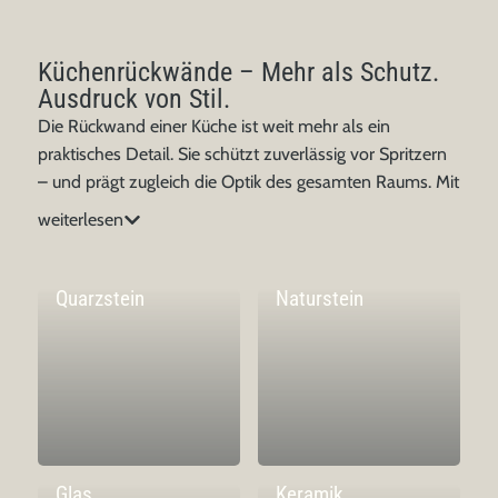
Küchenrückwände – Mehr als Schutz.
Ausdruck von Stil.
Die Rückwand einer Küche ist weit mehr als ein
praktisches Detail. Sie schützt zuverlässig vor Spritzern
– und prägt zugleich die Optik des gesamten Raums. Mit
ihrer Fläche gibt sie der Küche Struktur, Tiefe und
weiterlesen
Atmosphäre. Ob dezent und zurückhaltend oder
bewusst als gestalterischer Akzent eingesetzt: Die
passende Rückwand verbindet Funktionalität mit
Quarzstein
Naturstein
individuellem Stil. In unseren Dassbach Küchenstudios
zeigen wir Ihnen, welche Materialien sich für Ihre
Bedürfnisse eignen – und wie eine durchdachte
Rückwandlösung Ihre Küche in ihrer Wirkung vollendet.
Entdecken Sie im Folgenden die verschiedenen
Varianten und finden Sie heraus, welche
Glas
Keramik