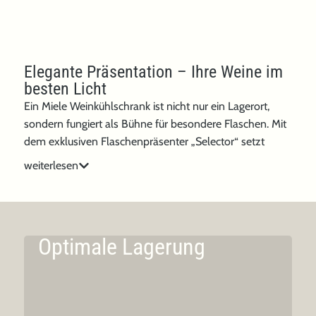
Elegante Präsentation – Ihre Weine im
besten Licht
Ein Miele Weinkühlschrank ist nicht nur ein Lagerort,
sondern fungiert als Bühne für besondere Flaschen. Mit
dem exklusiven Flaschenpräsenter „Selector“ setzt
Miele gezielt Akzente. Von sanftem LED-Licht betont
weiterlesen
und harmonisch ins Innere eingebettet, wird jede
Flasche zum Blickfang. Entdecken Sie auch die
magnetischen NoteBoards, mit denen Sie jederzeit den
perfekten Überblick über Ihre Kollektion behalten.
Optimale Lagerung
Jahrgänge, Rebsorten oder Herkunft lassen sich so
elegant organisieren und geben Ihrem Weinkühlschrank
eine charmant persönliche Note. Ihre neue Dassbach
Küche wird so zum stilvollen Treffpunkt für