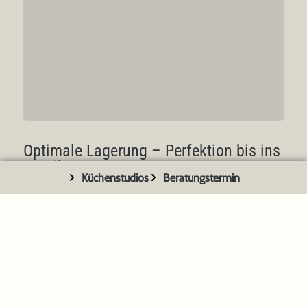
Weinmomente, die man gerne teilt.
Optimale Lagerung – Perfektion bis ins
Detail
Küchenstudios
Beratungstermin
Ob kompakter Unterbau, eleganter Einbau oder
großzügiges Standgerät, Miele bietet für jeden Anspruch
das passende Modell. Zusätzlich begeistern intelligente
Lösungen wie „FlexiFrame Plus“, das sich flexibel an jede
weiterlesen
Flaschengröße anpasst. Sogar Magnum-Formate finden
mühelos ihren Platz. UV-Schutzglas, vibrationsarme
Kompressoren und individuell einstellbare
Temperaturzonen sorgen für ideale Bedingungen. In