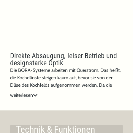
Direkte Absaugung, leiser Betrieb und
designstarke Optik
Die BORA-Systeme arbeiten mit Querstrom. Das heißt,
die Kochdünste steigen kaum auf, bevor sie von der
Düse des Kochfelds aufgenommen werden. Da die
Absaugung nicht von oben geschieht, bleibt die Sicht frei
weiterlesen
und kein sperriger Abzug über dem Kochfeld stört die
Optik. Gleichzeitig arbeitet das System erstaunlich leise.
Im Einsatz erzeugt es meist weniger Geräusch als das
Kochen selbst. Überzeugend ist auch das Design. Die
Technik & Funktionen
flächenbündige Glaskeramik – wahlweise matt oder