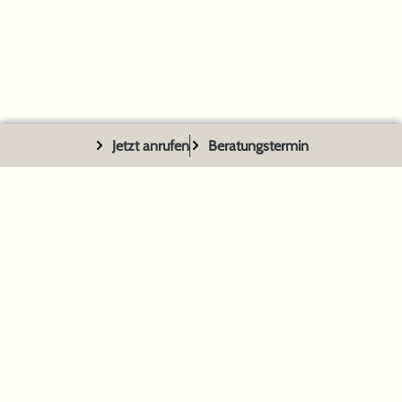
Jetzt anrufen
Beratungstermin
Welche Küche passt zu Ihnen? Finden
Sie es heraus!
Ob modern, klassisch oder gemütlich im Landhausstil –
entdecken Sie Ihre Traumküche und lassen Sie sich
inspirieren.