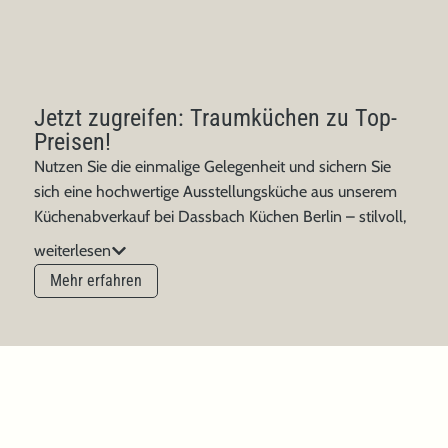
Jetzt zugreifen: Traumküchen zu Top-
Preisen!
Nutzen Sie die einmalige Gelegenheit und sichern Sie
sich eine hochwertige Ausstellungsküche aus unserem
Küchenabverkauf bei Dassbach Küchen Berlin – stilvoll,
funktional und sofort verfügbar. Jede Küche überzeugt
weiterlesen
mit durchdachtem Design, erstklassigen Materialien und
Mehr erfahren
modernen Markengeräten. Natürlich genießen Sie dabei
den gewohnten Dassbach Rundum-Service: persönliche
Beratung, individuelle Anpassungen und eine
professionelle Montage. Lassen Sie sich inspirieren und
entdecken Sie hier unsere aktuellen Abverkaufsküchen –
vielleicht wartet Ihre neue Küche schon auf Sie? Schnell
sein lohnt sich!