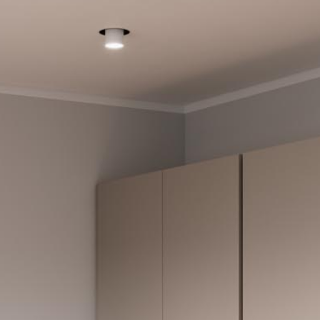
ihre Sonderrolle und wird zum selbstverständlichen
Bestandteil des Wohnraums. Lichtkonzepte, Vitrinen und
wohnliche Details verstärken diesen Eindruck. So entsteht
ein Zuhause, das funktional durchdacht ist und gleichzeitig
eine persönliche, stimmige Atmosphäre ausstrahlt.