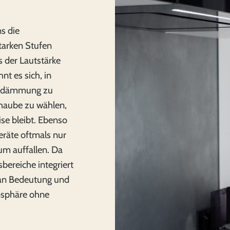
s die
tarken Stufen
s der Lautstärke
nt es sich, in
alldämmung zu
rhaube zu wählen,
se bleibt. Ebenso
Geräte oftmals nur
um auffallen. Da
ereiche integriert
 an Bedeutung und
osphäre ohne